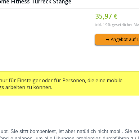
me Fitness Türreck Stange
35,97 €
inkl. 19% gesetzlicher Mw
➥ Angebot auf
ur für Einsteiger oder für Personen, die eine mobile
s arbeiten zu können.
. Sie sitzt bombenfest, ist aber natürlich nicht mobil. Sie so
Wand einplanen, um alle Übungen problemlos durchführen zu 