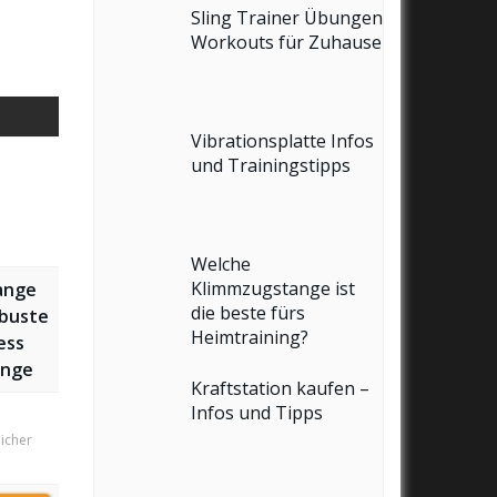
Sling Trainer Übungen
Workouts für Zuhause
Vibrationsplatte Infos
und Trainingstipps
Welche
Klimmzugstange ist
ange
die beste fürs
obuste
Heimtraining?
ess
ange
Kraftstation kaufen –
Infos und Tipps
licher