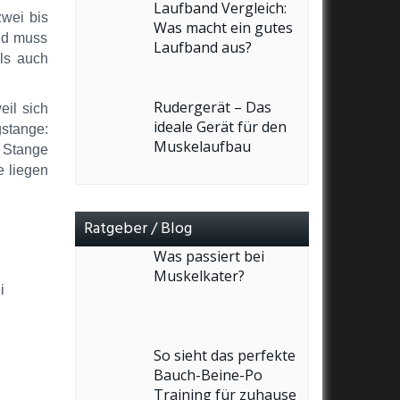
Laufband Vergleich:
zwei bis
Was macht ein gutes
und muss
Laufband aus?
ls auch
Rudergerät – Das
eil sich
ideale Gerät für den
stange:
Muskelaufbau
r Stange
e liegen
Ratgeber / Blog
Was passiert bei
Muskelkater?
i
So sieht das perfekte
Bauch-Beine-Po
Training für zuhause