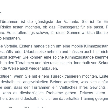
r
rrahmen ist die günstigste der Variante. Sie ist für Ein
Risiko testen möchten, ob das Fitnessgerät für sie passt. P
ro. Es ist allerdings schwer, für diese Summe wirklich über
ro einplanen.
oße Vorteile. Erstens handelt sich um eine mobile Klimmzugsta
eschäfts- oder Urlaubsreise nehmen und müssen auch hier nicht
e nicht schwer: Sie können eine solche Klimmzugstange klemm
h in den Türrahmen und hier rastet sie ein. Innerhalb von Seku
chende Weise auch wieder abbauen.
ichtigen, wenn Sie mit einem Türreck trainieren möchten. Erst
deshalb mit angewinkelten Beinen arbeiten, was sich einfac
 sein, dass der Türrahmen ein Vielfaches Ihres Gewichts a
 kann es diesbezüglich Probleme geben. Drittens leiern
en. Sie sind deshalb nicht für ein dauerhaftes Training geeigne