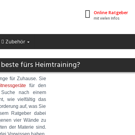
Online Ratgeber
mit vielen Infos
Zubehör
beste fürs Heimtraining?
ange für Zuhause. Sie
itnessgeräte
für den
e Suche nach einem
, wie vielfältig das
orderung auf, was Sie
esem Ratgeber dabei
eigenen vier Wände zu
ten der Materie sind.
rlei Vorwissen haben.