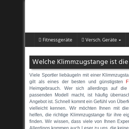
Skip
to
main
content
Fitnessgeräte
Versch. Geräte
Welche Klimmzugstange ist die 
Viele Sportler liebäugeln mit einer Klimmzugst
gilt als eines der besten und günstigsten
F
Heimgebrauch. Wer sich allerdings auf di
passenden Modell macht, ist häufig überrascht
Angebot ist. Schnell kommt ein Gefühl von Überf
vielleicht kennen. Wir möchten Ihnen mit di
helfen, die richtige Klimmzugstange für ihre 
finden.
Wir wissen, dass viele von Ihnen Exper
Allerdings kommen auch Leser zu uns, die keine