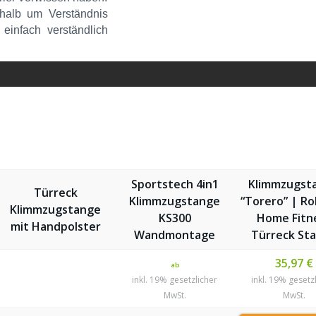
shalb um Verständnis
 einfach verständlich
2
3
4
Sportstech 4in1
Klimmzugst
Türreck
Klimmzugstange
“Torero” | R
Klimmzugstange
KS300
Home Fitn
mit Handpolster
Wandmontage
Türreck St
35,97 €
ab
inkl. 19% gesetzlicher
inkl. 19% gesetz
MwSt.
MwSt.