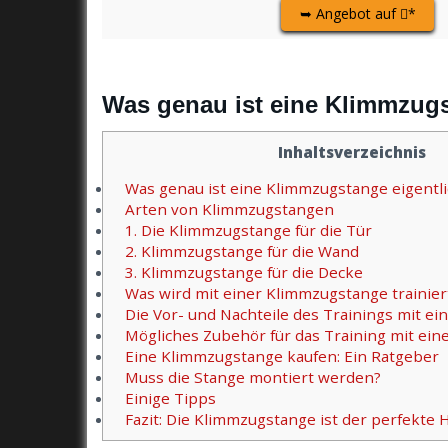
➥ Angebot auf
*
Was genau ist eine Klimmzugs
Inhaltsverzeichnis
Was genau ist eine Klimmzugstange eigentli
Arten von Klimmzugstangen
1. Die Klimmzugstange für die Tür
2. Klimmzugstange für die Wand
3. Klimmzugstange für die Decke
Was wird mit einer Klimmzugstange trainier
Die Vor- und Nachteile des Trainings mit e
Mögliches Zubehör für das Training mit ei
Eine Klimmzugstange kaufen: Ein Ratgeber
Muss die Stange montiert werden?
Einige Tipps
Fazit: Die Klimmzugstange ist der perfekte 