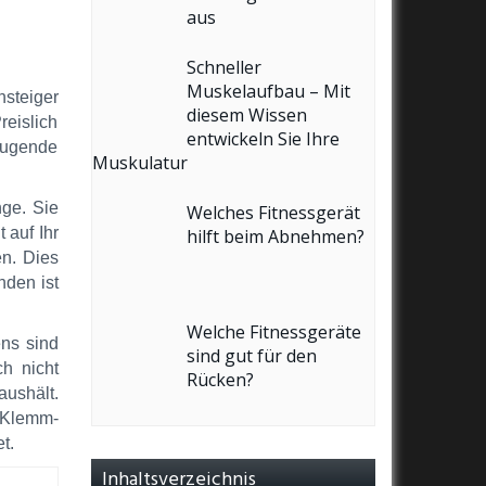
aus
Schneller
Muskelaufbau – Mit
steiger
diesem Wissen
reislich
entwickeln Sie Ihre
zeugende
Muskulatur
nge. Sie
Welches Fitnessgerät
 auf Ihr
hilft beim Abnehmen?
en. Dies
nden ist
Welche Fitnessgeräte
ens sind
sind gut für den
h nicht
Rücken?
ushält.
 Klemm-
t.
Inhaltsverzeichnis