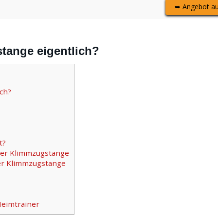
➥ Angebot a
tange eigentlich?
ch?
t?
iner Klimmzugstange
ner Klimmzugstange
Heimtrainer