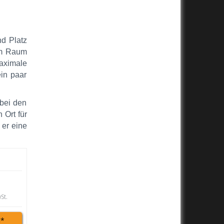
nd Platz
 im Raum
aximale
ein paar
 bei den
 Ort für
 er eine
St.
*