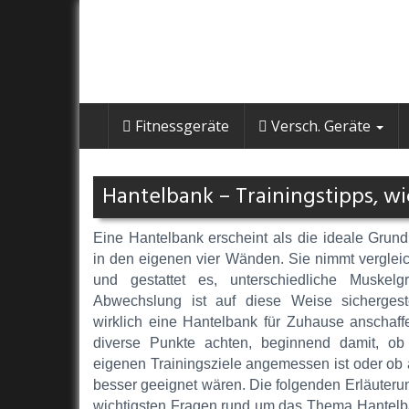
Skip
to
main
content
Fitnessgeräte
Versch. Geräte
Hantelbank – Trainingstipps, w
Eine Hantelbank erscheint als die ideale Grund
in den eigenen vier Wänden. Sie nimmt vergleic
und gestattet es, unterschiedliche Muskel
Abwechslung ist auf diese Weise sichergest
wirklich eine Hantelbank für Zuhause anschaf
diverse Punkte achten, beginnend damit, ob 
eigenen Trainingsziele angemessen ist oder ob
besser geeignet wären. Die folgenden Erläuteru
wichtigsten Fragen rund um das Thema Hantelb