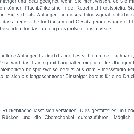
Anfänger und ideal geeignet, wenn Sie nicht wissen, ob Sie m
iten können. Flachbänke sind in der Regel nicht kostspielig. S
enn Sie sich als Anfänger für dieses Fitnessgerät entscheid
dass Liegefläche für Rücken und Gesäß gerade waagerecht v
insbesondere für das Training des großen Brustmuskels.
chrittene Anfänger. Faktisch handelt es sich um eine Flachbank
Weise wird das Training mit Langhalten möglich. Die Übungen
ntelbanken beispielsweise bereits aus dem Fitnessstudio ke
ollte sich als fortgeschrittener Einsteiger bereits für eine Drü
 Rückenfläche lässt sich verstellen. Dies gestattet es, mit o
 Rücken und die Oberschenkel durchzuführen. Möglich