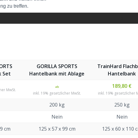
ng zu treffen.
2
3
PORTS
GORILLA SPORTS
TrainHard Flach
 Set
Hantelbank mit Ablage
Hantelbank
189,80 €
ab
cher MwSt.
inkl. 19% gesetzlicher MwSt.
inkl. 19% gesetzlicher 
200 kg
250 kg
Nein
Nein
99 cm
125 x 57 x 99 cm
125 x 60 x 110 