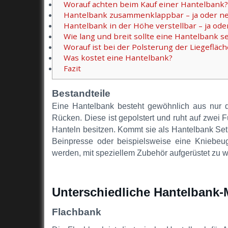
Worauf achten beim Kauf einer Hantelbank?
Hantelbank zusammenklappbar – ja oder ne
Hantelbank in der Höhe verstellbar – ja ode
Wie lang und breit sollte eine Hantelbank s
Worauf ist bei der Polsterung der Liegefläc
Was kostet eine Hantelbank?
Fazit
Bestandteile
Eine Hantelbank besteht gewöhnlich aus nur dr
Rücken. Diese ist gepolstert und ruht auf zwei
Hanteln besitzen. Kommt sie als Hantelbank Se
Beinpresse oder beispielsweise eine Kniebeug
werden, mit speziellem Zubehör aufgerüstet zu 
Unterschiedliche Hantelbank-
Flachbank