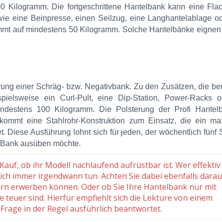
0 Kilogramm. Die fortgeschrittene Hantelbank kann eine Flac
wie eine Beinpresse, einen Seilzug, eine Langhantelablage o
mmt auf mindestens 50 Kilogramm. Solche Hantelbänke eignen 
rung einer Schräg- bzw. Negativbank. Zu den Zusätzen, die ber
pielsweise ein Curl-Pult, eine Dip-Station, Power-Racks o
ndestens 100 Kilogramm. Die Polsterung der Profi Hantelb
ommt eine Stahlrohr-Konstruktion zum Einsatz, die ein ma
. Diese Ausführung lohnt sich für jeden, der wöchentlich fünf
n Bank ausüben möchte.
auf, ob ihr Modell nachlaufend aufrüstbar ist. Wer effektiv
lich immer irgendwann tun. Achten Sie dabei ebenfalls darau
lern erwerben können. Oder ob Sie Ihre Hantelbank nur mit
 teuer sind. Hierfür empfiehlt sich die Lektüre von einem
 Frage in der Regel ausführlich beantwortet.