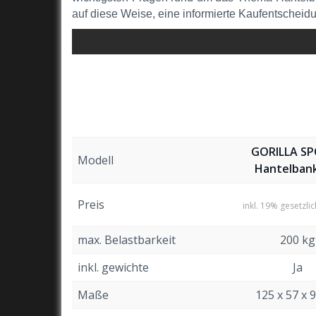
auf diese Weise, eine informierte Kaufentscheidu
1
GORILLA S
Modell
Hantelbank
Preis
inkl. 19% gesetzli
max. Belastbarkeit
200 kg
inkl. gewichte
Ja
Maße
125 x 57 x 