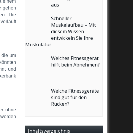
it einem
aus
ie gehen
en. Die
Schneller
erläuft
Muskelaufbau – Mit
diesem Wissen
entwickeln Sie Ihre
Muskulatur
, die um
Welches Fitnessgerät
 könnten
hilft beim Abnehmen?
nnt und
ckerbank
Welche Fitnessgeräte
sind gut für den
Rücken?
der ohne
 werden
Inhaltsverzeichnis