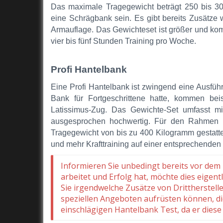
Das maximale Tragegewicht beträgt 250 bis 30
eine Schrägbank sein. Es gibt bereits Zusätze 
Armauflage. Das Gewichteset ist größer und ko
vier bis fünf Stunden Training pro Woche.
Profi Hantelbank
Eine Profi Hantelbank ist zwingend eine Ausfüh
Bank für Fortgeschrittene hatte, kommen beis
Latissimus-Zug. Das Gewichte-Set umfasst mi
ausgesprochen hochwertig. Für den Rahmen k
Tragegewicht von bis zu 400 Kilogramm gestattet
und mehr Krafttraining auf einer entsprechende
Informieren Sie unbedingt bereits vor dem K
arbeitet und Erfolg hat, möchte dies eigent
Sie irgendwelche Zusätze von Drittherstel
speziellen Angeboten aufrüsten können, die
einschlägigen Hantelbank Test, da er diese