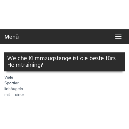
Skip
to
main
content
Menü
Toggl
navig
Welche Klimmzugstange ist die beste fürs
Heimtraining?
Viele
Sportler
liebäugeln
mit einer