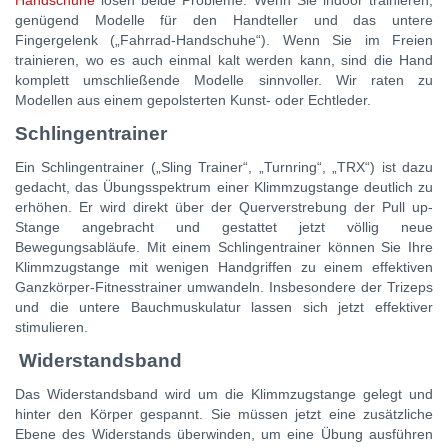
Handschuhe
lösen beide Probleme. Wenn Sie indoor trainieren,
genügend Modelle für den Handteller und das untere
Fingergelenk („Fahrrad-Handschuhe“). Wenn Sie im Freien
trainieren, wo es auch einmal kalt werden kann, sind die Hand
komplett umschließende Modelle sinnvoller. Wir raten zu
Modellen aus einem gepolsterten Kunst- oder Echtleder.
Schlingentrainer
Ein Schlingentrainer („Sling Trainer“, „Turnring“, „TRX“) ist dazu
gedacht, das Übungsspektrum einer Klimmzugstange deutlich zu
erhöhen. Er wird direkt über der Querverstrebung der Pull up-
Stange angebracht und gestattet jetzt völlig neue
Bewegungsabläufe. Mit einem Schlingentrainer können Sie Ihre
Klimmzugstange mit wenigen Handgriffen zu einem effektiven
Ganzkörper-Fitnesstrainer umwandeln. Insbesondere der Trizeps
und die untere Bauchmuskulatur lassen sich jetzt effektiver
stimulieren.
Widerstandsband
Das Widerstandsband wird um die Klimmzugstange gelegt und
hinter den Körper gespannt. Sie müssen jetzt eine zusätzliche
Ebene des Widerstands überwinden, um eine Übung ausführen