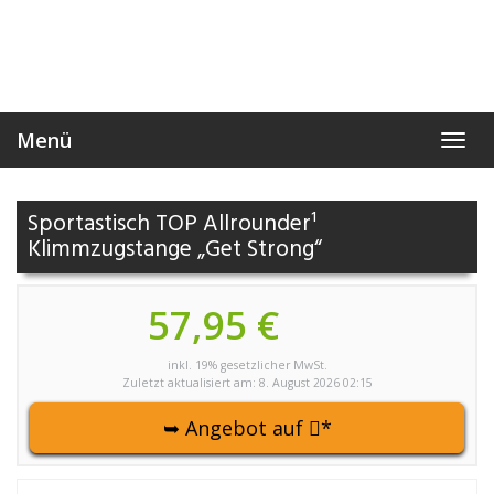
Skip
to
main
content
Menü
Toggl
navig
Sportastisch TOP Allrounder¹
Klimmzugstange „Get Strong“
57,95 €
inkl. 19% gesetzlicher MwSt.
Zuletzt aktualisiert am: 8. August 2026 02:15
➥ Angebot auf
*